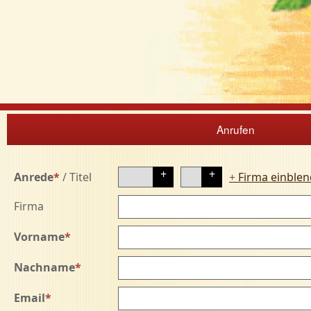
Anrufen
Anrede
*
/
Titel
Firma einble
+
Firma
Vorname
*
Nachname
*
Email
*